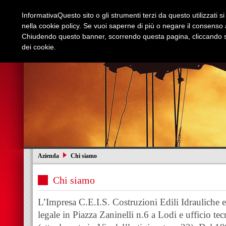
Informativa
Questo sito o gli strumenti terzi da questo utilizzati s
nella cookie policy. Se vuoi saperne di più o negare il consenso a
Chiudendo questo banner, scorrendo questa pagina, cliccando su
dei cookie.
Azienda
Edilizia e Restauri
Stradali
I
Azienda
Chi siamo
Chi siamo
L’Impresa C.E.I.S. Costruzioni Edili Idrauliche e 
legale in Piazza Zaninelli n.6 a Lodi e ufficio t