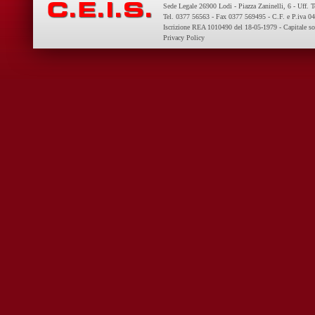
Sede Legale 26900 Lodi - Piazza Zaninelli, 6 - Uff. 
Tel. 0377 56563 - Fax 0377 569495 - C.F. e P.iva 
Iscrizione REA 1010490 del 18-05-1979 - Capitale so
Privacy Policy