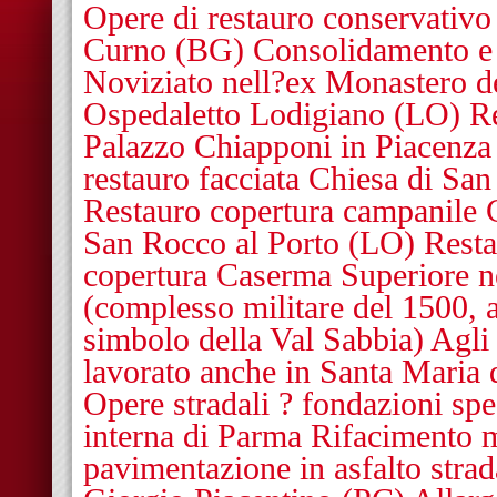
Opere di restauro conservativo
Curno (BG) Consolidamento e r
Noviziato nell?ex Monastero d
Ospedaletto Lodigiano (LO) Re
Palazzo Chiapponi in Piacenz
restauro facciata Chiesa di Sa
Restauro copertura campanile 
San Rocco al Porto (LO) Resta
copertura Caserma Superiore 
(complesso militare del 1500,
simbolo della Val Sabbia) Agli 
lavorato anche in Santa Maria 
Opere stradali ? fondazioni spe
interna di Parma Rifacimento m
pavimentazione in asfalto stra