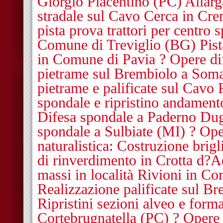
Giorgio Piacentino (PC) Allar
stradale sul Cavo Cerca in Cr
pista prova trattori per centro
Comune di Treviglio (BG) Pista
in Comune di Pavia ? Opere dif
pietrame sul Brembiolo a Soma
pietrame e palificate sul Cavo
spondale e ripristino andament
Difesa spondale a Paderno Du
spondale a Sulbiate (MI) ? Ope
naturalistica: Costruzione brigl
di rinverdimento in Crotta d?
massi in località Rivioni in C
Realizzazione palificate sul B
Ripristini sezioni alveo e forma
Cortebrugnatella (PC) ? Opere