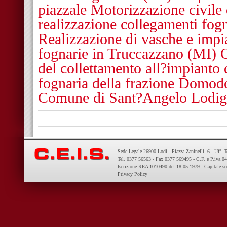
piazzale Motorizzazione civil
realizzazione collegamenti fog
Realizzazione di vasche e impi
fognarie in Truccazzano (MI) 
del collettamento all?impianto 
fognaria della frazione Domodos
Comune di Sant?Angelo Lodig
Sede Legale 26900 Lodi - Piazza Zaninelli, 6 - Uff. 
Tel. 0377 56563 - Fax 0377 569495 - C.F. e P.iva 
Iscrizione REA 1010490 del 18-05-1979 - Capitale so
Privacy Policy