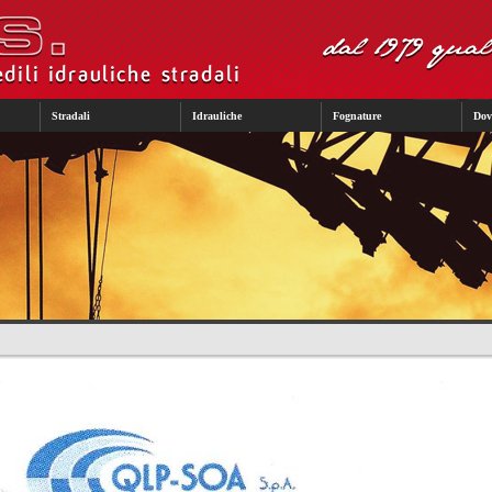
Stradali
Idrauliche
Fognature
Dov