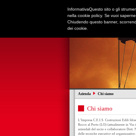
Informativa
Questo sito o gli strument
nella cookie policy. Se vuoi saperne
Chiudendo questo banner, scorrendo
dei cookie.
Azienda
Edilizia e Restauri
Azienda
Chi siamo
Chi siamo
L’Impresa C.E.I.S. Costruzioni Edili Idrau
Rocco al Porto (LO) (attualmente in Via de
aziendali del socio e collaboratore Dott.
delle tecniche esecutive ed organizzative d