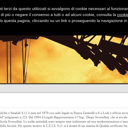
i terzi da questo utilizzati si avvalgono di cookie necessari al funzionamen
 di più o negare il consenso a tutti o ad alcuni cookie, consulta la
cookie
 questa pagina, cliccando su un link o proseguendo la navigazione in a
Stradali
Idrauliche
Fognature
Dov
liche e Stradali S.r.l. è nata nel 1979 con sede legale in Piazza Zaninelli n.6 a Lodi e ufficio tecn
l’’artigianato n.22). Dal 1994 il Legale Rappresentante è l’Ing. Diego Sverzellati, che si avvale 
 Nicola Sverzellati. Le scelte aziendali sono sempre state indirizzare ad una modernizzazione e in
ella Società. Per questo motivo la C.E.I.S. S.r.l. si è dotata di un sistema di Qualità certificato fi