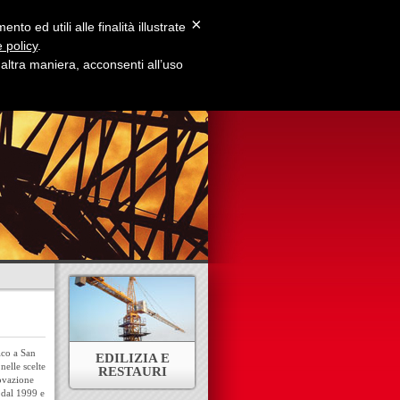
×
to ed utili alle finalità illustrate
 policy
.
ltra maniera, acconsenti all’uso
e Siamo
Contatti
ico a San
EDILIZIA E
nelle scelte
RESTAURI
novazione
n dal 1999 e