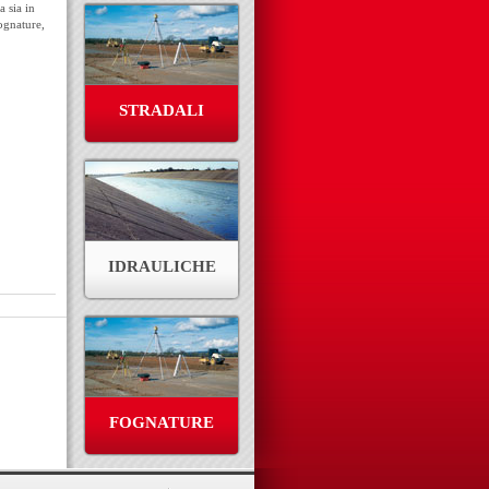
a sia in
fognature,
STRADALI
IDRAULICHE
FOGNATURE