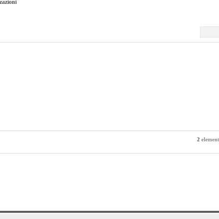
zazioni
2
elementi