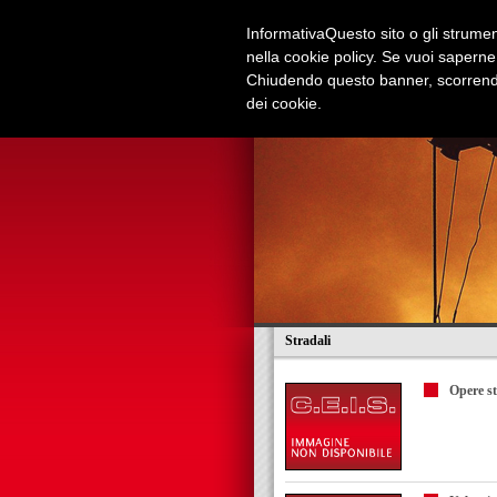
Informativa
Questo sito o gli strument
nella cookie policy. Se vuoi saperne
Chiudendo questo banner, scorrendo
dei cookie.
Azienda
Edilizia e Restauri
Stradali
Opere st