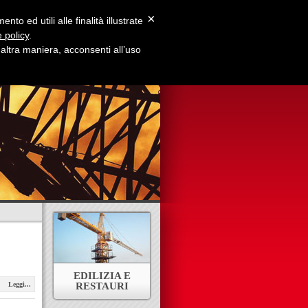
×
to ed utili alle finalità illustrate
 policy
.
ltra maniera, acconsenti all’uso
e Siamo
Contatti
EDILIZIA E
Leggi...
RESTAURI