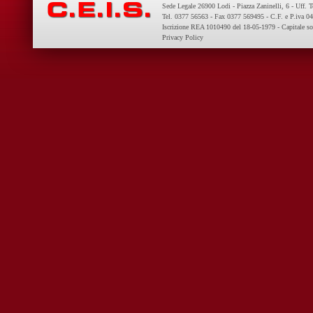
Sede Legale 26900 Lodi - Piazza Zaninelli, 6 - Uff. 
Tel. 0377 56563 - Fax 0377 569495 - C.F. e P.iva 
Iscrizione REA 1010490 del 18-05-1979 - Capitale so
Privacy Policy