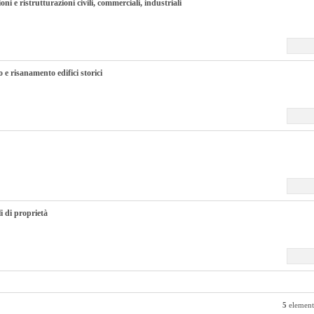
oni e ristrutturazioni civili, commerciali, industriali
 e risanamento edifici storici
 di proprietà
5
elementi