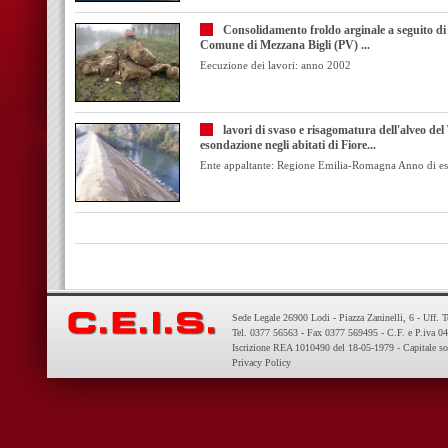
Consolidamento froldo arginale a seguito di 
Comune di Mezzana Bigli (PV) ...
Eecuzione dei lavori: anno 2002
lavori di svaso e risagomatura dell'alveo del
esondazione negli abitati di Fiore...
Ente appaltante: Regione Emilia-Romagna Anno di es
Sede Legale 26900 Lodi - Piazza Zaninelli, 6 - Uff. 
Tel. 0377 56563 - Fax 0377 569495 - C.F. e P.iva 
Iscrizione REA 1010490 del 18-05-1979 - Capitale so
Privacy Policy