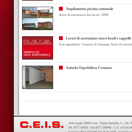
Ampliamento piscina comunale
Anno di esecuzione dei lavori: 2006
Lavori di costruzione nuovi loculi e cappell
Ente appaltante: Comune di Giussago Anno di esecuzi
Azienda Ospedaliera Cremona
Sede Legale 26900 Lodi - Piazza Zaninelli, 6 - Uff. 
Tel. 0377 56563 - Fax 0377 569495 - C.F. e P.iva 
Iscrizione REA 1010490 del 18-05-1979 - Capitale so