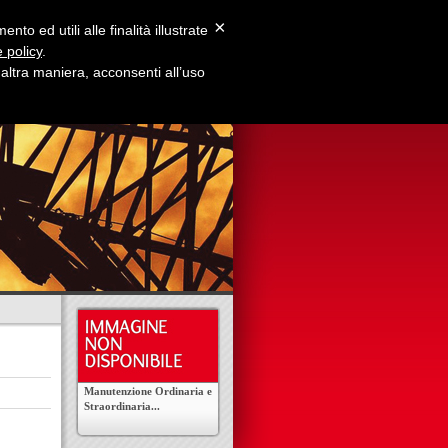
×
to ed utili alle finalità illustrate
 policy
.
ltra maniera, acconsenti all’uso
e Siamo
Contatti
Manutenzione Ordinaria e
Straordinaria...