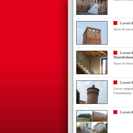
Lavori d
Anno di esecu
Lavori d
Montebolzon
Anno di esecu
Lavori d
Lavori eseguit
Committente:.
Lavori d