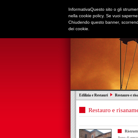
Informativa
Questo sito o gli strument
nella cookie policy. Se vuoi saperne
Chiudendo questo banner, scorrendo
dei cookie.
Azienda
Edilizia e Restauri
Edilizia e Restauri
Restauro e risa
Restauro e risaname
Ristrutt
Anno di esecu