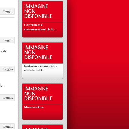
Leggi...
Costruzioni e
ristrutturazioni civili,...
Leggi...
re di
Restauro e risanamento
Leggi...
edifici storici...
di.
Leggi...
Manutenzione
Leggi...